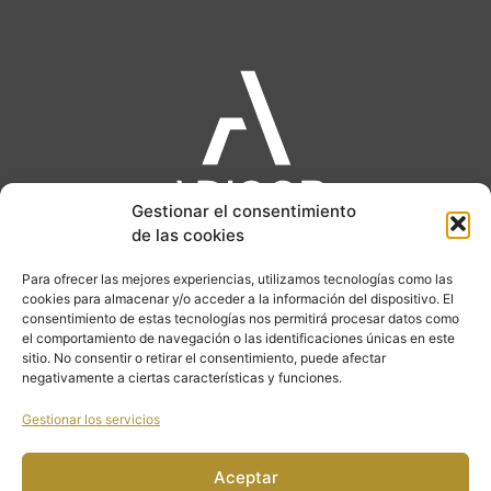
Gestionar el consentimiento
de las cookies
CALLE MALDONADO 65. 28006 MADRID
Para ofrecer las mejores experiencias, utilizamos tecnologías como las
cookies para almacenar y/o acceder a la información del dispositivo. El
LUNES A JUEVES : 09h -18h
consentimiento de estas tecnologías nos permitirá procesar datos como
el comportamiento de navegación o las identificaciones únicas en este
VIERNES: 09h – 15h
sitio. No consentir o retirar el consentimiento, puede afectar
negativamente a ciertas características y funciones.
PLAN ESENCIAL
PLAN ESTANDARD
Gestionar los servicios
PLAN PREMIUM
Aceptar
ACTUALIDAD